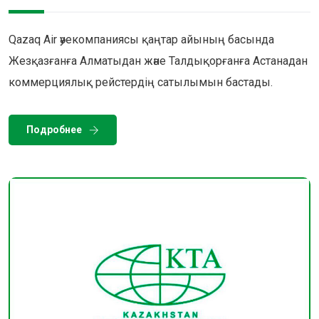
Qazaq Air әуекомпаниясы қаңтар айының басында
Жезқазғанға Алматыдан және Талдықорғанға Астанадан
коммерциялық рейстердің сатылымын бастады.
Подробнее