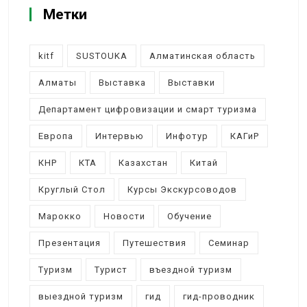
Метки
kitf
SUSTOUKA
Алматинская область
Алматы
Выставка
Выставки
Департамент цифровизации и смарт туризма
Европа
Интервью
Инфотур
КАГиР
КНР
КТА
Казахстан
Китай
Круглый Стол
Курсы Экскурсоводов
Марокко
Новости
Обучение
Презентация
Путешествия
Семинар
Туризм
Турист
въездной туризм
выездной туризм
гид
гид-проводник