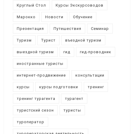
Круглый Стол
Курсы Экскурсоводов
Марокко
Новости
Обучение
Презентация
Путешествия
Семинар
Туризм
Турист
въездной туризм
выездной туризм
гид
гид-проводник
иностранные туристы
интернет-продвижение
консультации
курсы
курсы подготовки
тренинг
тренинг турагента
турагент
туристский сезон
туристы
туроператор
туроператорская деятельность