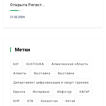
Открыта Регистрация Посетителей На KITF 2026 — Ключевое Событие Туристической Отрасли Центральной Азии
21.02.2026
Метки
kitf
SUSTOUKA
Алматинская область
Алматы
Выставка
Выставки
Департамент цифровизации и смарт туризма
Европа
Интервью
Инфотур
КАГиР
КНР
КТА
Казахстан
Китай