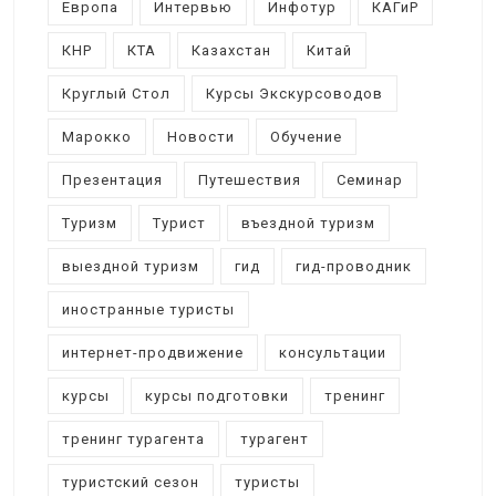
Европа
Интервью
Инфотур
КАГиР
КНР
КТА
Казахстан
Китай
Круглый Стол
Курсы Экскурсоводов
Марокко
Новости
Обучение
Презентация
Путешествия
Семинар
Туризм
Турист
въездной туризм
выездной туризм
гид
гид-проводник
иностранные туристы
интернет-продвижение
консультации
курсы
курсы подготовки
тренинг
тренинг турагента
турагент
туристский сезон
туристы