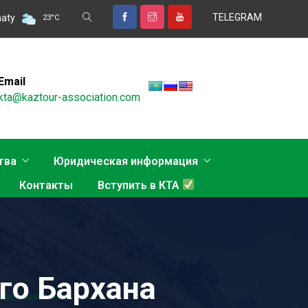
TELEGRAM
НКА ТУРИЗМА В НОВОЙ РЕАЛЬНОСТИ ОБСУДЯТ В АЛМАТЫ
aty
О
23
°
C
Email
kta@kaztour-association.com
тва
Юридическая информация
Контакты
Вступить в КТА
го Бархана