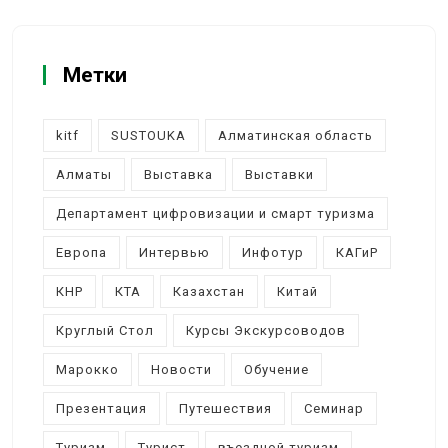
Метки
kitf
SUSTOUKA
Алматинская область
Алматы
Выставка
Выставки
Департамент цифровизации и смарт туризма
Европа
Интервью
Инфотур
КАГиР
КНР
КТА
Казахстан
Китай
Круглый Стол
Курсы Экскурсоводов
Марокко
Новости
Обучение
Презентация
Путешествия
Семинар
Туризм
Турист
въездной туризм