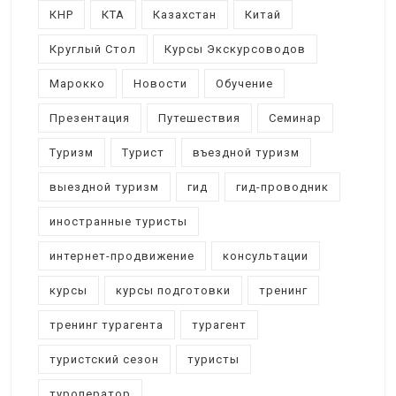
КНР
КТА
Казахстан
Китай
Круглый Стол
Курсы Экскурсоводов
Марокко
Новости
Обучение
Презентация
Путешествия
Семинар
Туризм
Турист
въездной туризм
выездной туризм
гид
гид-проводник
иностранные туристы
интернет-продвижение
консультации
курсы
курсы подготовки
тренинг
тренинг турагента
турагент
туристский сезон
туристы
туроператор