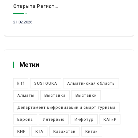
Открыта Регистрация Посетителей На KITF 2026 — Ключевое Событие Туристической Отрасли Центральной Азии
21.02.2026
Метки
kitf
SUSTOUKA
Алматинская область
Алматы
Выставка
Выставки
Департамент цифровизации и смарт туризма
Европа
Интервью
Инфотур
КАГиР
КНР
КТА
Казахстан
Китай