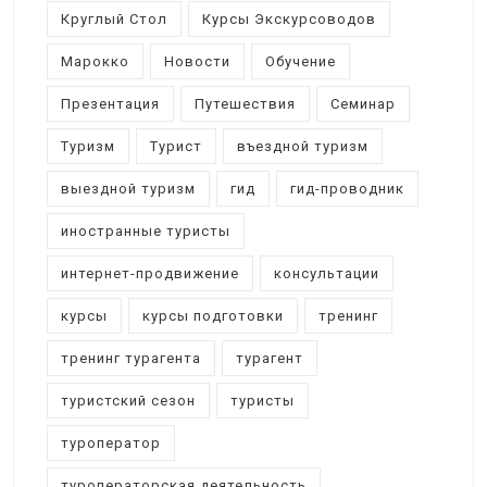
Круглый Стол
Курсы Экскурсоводов
Марокко
Новости
Обучение
Презентация
Путешествия
Семинар
Туризм
Турист
въездной туризм
выездной туризм
гид
гид-проводник
иностранные туристы
интернет-продвижение
консультации
курсы
курсы подготовки
тренинг
тренинг турагента
турагент
туристский сезон
туристы
туроператор
туроператорская деятельность