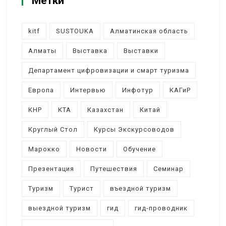
Метки
kitf
SUSTOUKA
Алматинская область
Алматы
Выставка
Выставки
Департамент цифровизации и смарт туризма
Европа
Интервью
Инфотур
КАГиР
КНР
КТА
Казахстан
Китай
Круглый Стол
Курсы Экскурсоводов
Марокко
Новости
Обучение
Презентация
Путешествия
Семинар
Туризм
Турист
въездной туризм
выездной туризм
гид
гид-проводник