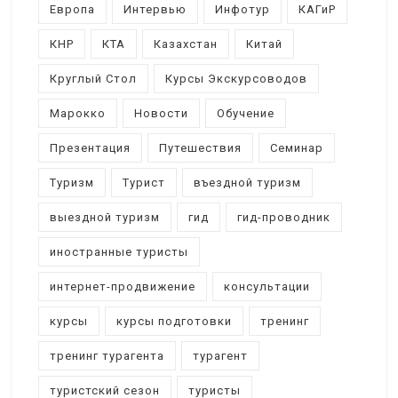
Европа
Интервью
Инфотур
КАГиР
КНР
КТА
Казахстан
Китай
Круглый Стол
Курсы Экскурсоводов
Марокко
Новости
Обучение
Презентация
Путешествия
Семинар
Туризм
Турист
въездной туризм
выездной туризм
гид
гид-проводник
иностранные туристы
интернет-продвижение
консультации
курсы
курсы подготовки
тренинг
тренинг турагента
турагент
туристский сезон
туристы