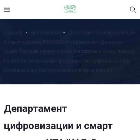
Главная
Все новости
Департамент цифровизации
и смарт туризма КТА/КАГиР совместно с Центром
Смарт Туризма начали серию бесплатных консультаций
по вопросам интернет продвижения турфирм, отелей,
хостелов и других туристических организаций
Департамент
цифровизации и смарт