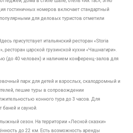
ттеджей, дома в стиле шале, отель «Ак Тас», этно
ция гостиничных номеров включает стандартный
 популярными для деловых туристов отметили
десь присутствует итальянский ресторан «Storia
л», ресторан царской грузинской кухни «Чашнагири».
ю (до 40 человек) и наличием конференц-залов для
евочный парк для детей и взрослых, скалодромный и
ителей, пешие туры в сопровождении
жительностью конного тура до 3 часов. Для
 баней и сауной.
лыжный сезон. На территории «Лесной сказки»
нность до 22 км. Есть возможность аренды