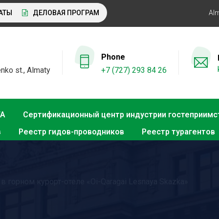
ДЕЛОВАЯ ПРОГРАММА KITF 2026: ВАЖНЕЙШИЕ АСПЕКТЫ РЫ
Al
Phone
nko st., Almaty
+7 (727) 293 84 26
ТА
Сертификационный центр индустрии гостеприимс
в
Реестр гидов-проводников
Реестр турагентов
 горном курорт-отеле «Oi-Qaragai Lesnaya Skazka»