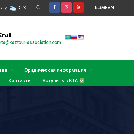
TELEGRAM
НКА ТУРИЗМА В НОВОЙ РЕАЛЬНОСТИ ОБСУДЯТ В АЛМАТЫ
maty
О
34
°
C
Email
kta@kaztour-association.com
тва
Юридическая информация
Контакты
Вступить в КТА