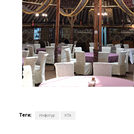
Теги:
Инфотур
КТА