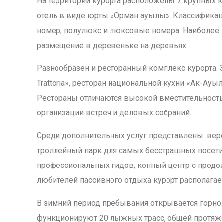
На территории курорта расположены 7 крупных ко
отель в виде юрты «Орман ауылы». Классифика
номер, полулюкс и люксовые номера. Наиболее
размещение в деревеньке на деревьях.
Разнообразен и ресторанный комплекс курорта. З
Trattoria», ресторан национальной кухни «Ак-Ауы
Рестораны отличаются высокой вместительность
организации встреч и деловых собраний.
Среди дополнительных услуг представлены: вер
троллейный парк для самых бесстрашных посет
профессиональных гидов, конный центр с продол
любителей пассивного отдыха курорт располагает
В зимний период пребывания открывается горно
функционируют 20 лыжных трасс, общей протяжё