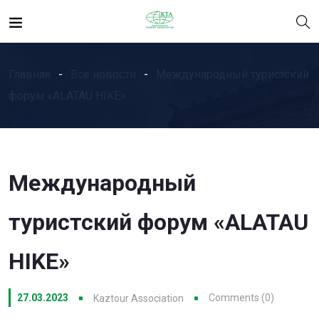
Главная
Все новости
Международный туристский
форум «ALATAU HIKE»
Международный
туристский форум «ALATAU
HIKE»
27.03.2023
Comments (0)
Kaztour Association