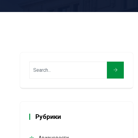
Рубрики
Авиановости