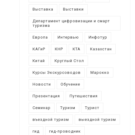
Выставка
Выставки
Департамент цифровизации и смарт
туризма
Европа
Интервью
Инфотур
КАГиР
КНР
КТА
Казахстан
Китай
Круглый Стол
Курсы Экскурсоводов
Марокко
Новости
Обучение
Презентация
Путешествия
Семинар
Туризм
Турист
въездной туризм
выездной туризм
гид
гид-проводник