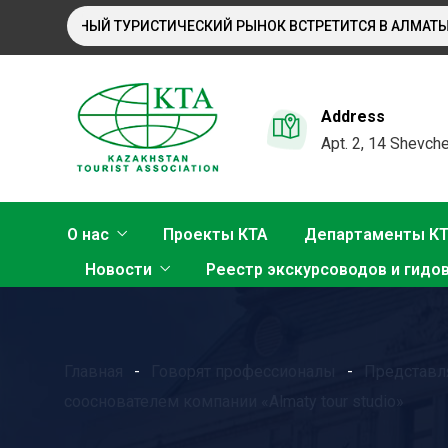
УНАРОДНЫЙ ТУРИСТИЧЕСКИЙ РЫНОК ВСТРЕТИТСЯ В АЛМАТЫ
Address
Apt. 2, 14 Shevche
О нас
Проекты КТА
Департаменты К
Новости
Реестр экскурсоводов и гидо
Главная
Говорят профессионалы
Представл
сооснователем компании «Almaty tour studio»