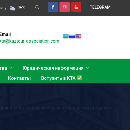
TELEGRAM
 ТУРИЗМА В НОВОЙ РЕАЛЬНОСТИ ОБСУДЯТ В АЛМАТЫ
maty
Откр
26
°
C
Email
kta@kaztour-association.com
тва
Юридическая информация
Контакты
Вступить в КТА
розовой Евгенией, журналистом, экскурсоводом и