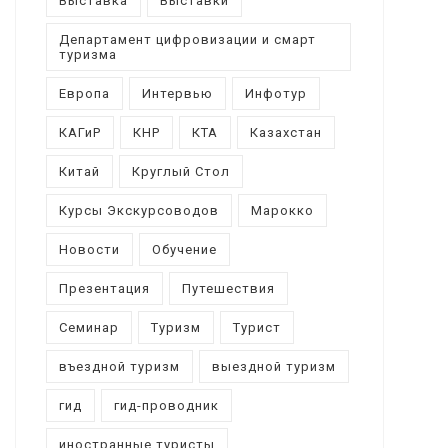
Выставка
Выставки
Департамент цифровизации и смарт
туризма
Европа
Интервью
Инфотур
КАГиР
КНР
КТА
Казахстан
Китай
Круглый Стол
Курсы Экскурсоводов
Марокко
Новости
Обучение
Презентация
Путешествия
Семинар
Туризм
Турист
въездной туризм
выездной туризм
гид
гид-проводник
иностранные туристы