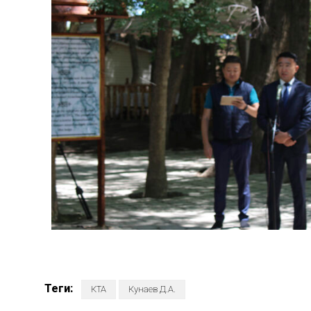
Теги:
КТА
Кунаев Д.А.