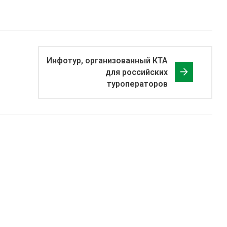
Инфотур, организованный КТА
для российских
туроператоров