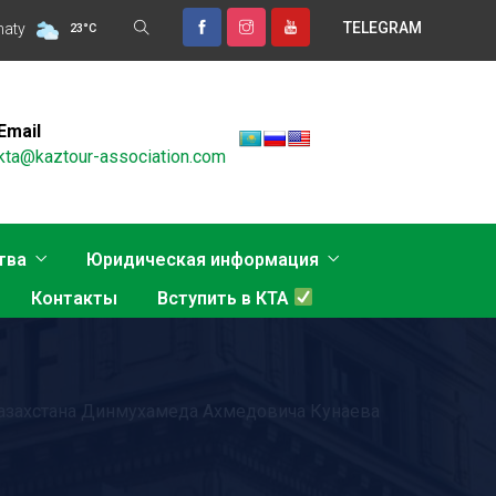
TELEGRAM
ТУРИЗМА В НОВОЙ РЕАЛЬНОСТИ ОБСУДЯТ В АЛМАТЫ
maty
Откры
23
°
C
Email
kta@kaztour-association.com
тва
Юридическая информация
Контакты
Вступить в КТА
Казахстана Динмухамеда Ахмедовича Кунаева