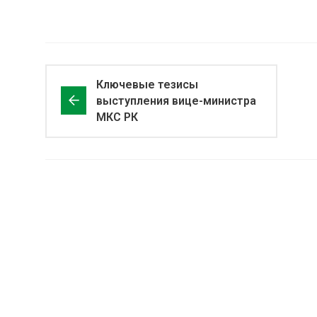
Ключевые тезисы
выступления вице-министра
МКС РК