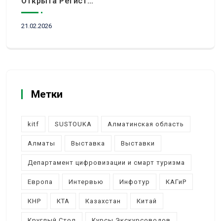
Открыта Регистрация Посетителей На KITF 2026 — Ключевое Событие Туристической Отрасли Центральной Азии
21.02.2026
Метки
kitf
SUSTOUKA
Алматинская область
Алматы
Выставка
Выставки
Департамент цифровизации и смарт туризма
Европа
Интервью
Инфотур
КАГиР
КНР
КТА
Казахстан
Китай
Круглый Стол
Курсы Экскурсоводов