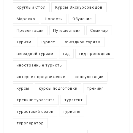
Круглый Стол
Курсы Экскурсоводов
Марокко
Новости
Обучение
Презентация
Путешествия
Семинар
Туризм
Турист
въездной туризм
выездной туризм
гид
гид-проводник
иностранные туристы
интернет-продвижение
консультации
курсы
курсы подготовки
тренинг
тренинг турагента
турагент
туристский сезон
туристы
туроператор