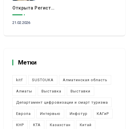
Открыта Регистрация Посетителей На KITF 2026 — Ключевое Событие Туристической Отрасли Центральной Азии
21.02.2026
Метки
kitf
SUSTOUKA
Алматинская область
Алматы
Выставка
Выставки
Департамент цифровизации и смарт туризма
Европа
Интервью
Инфотур
КАГиР
КНР
КТА
Казахстан
Китай